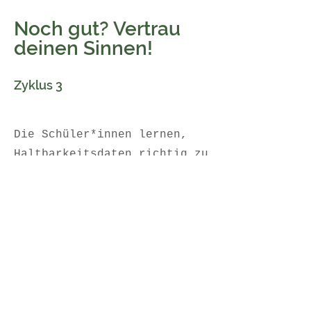
Noch gut? Vertrau
deinen Sinnen!
Zyklus 3
Die Schüler*innen lernen,
Haltbarkeitsdaten richtig zu
verstehen und ihre Sinne
statt nur das Datum zu
nutzen. Sie erkennen, wie
Food Waste entsteht, welche
Folgen er hat und wie
bewusster Umgang mit
Lebensmitteln Umwelt und
Klima schützt.